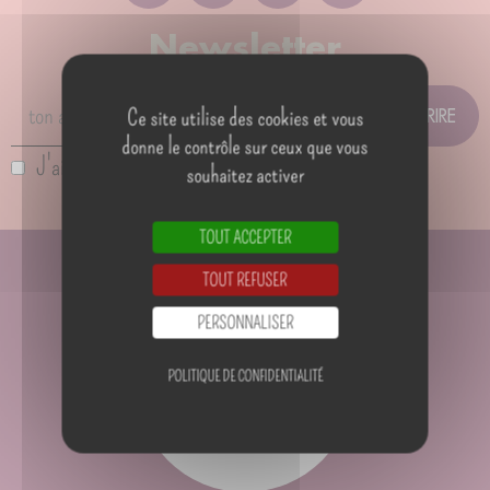
Newsletter
Pour ne pas manquer les actualités
Ce site utilise des cookies et vous
donne le contrôle sur ceux que vous
J'ai lu et j'accepte la
politique de confidentialité
souhaitez activer
TOUT ACCEPTER
TOUT REFUSER
PERSONNALISER
POLITIQUE DE CONFIDENTIALITÉ