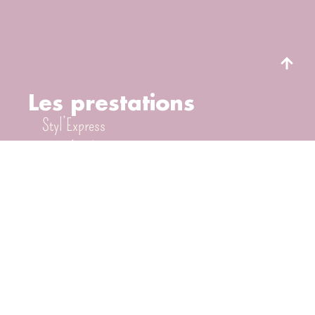
Les prestations
Styl’Express
Boost’Style
Color’Flash
Carte cadeau
RÉSERVER EN LIGNE