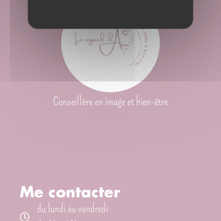
Conseillère en image et bien-être
Me contacter
du lundi au vendredi