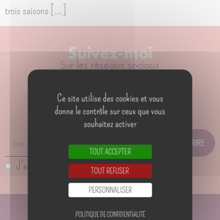
trois saisons […]
Suivez-moi
Sur les réseaux sociaux
Ce site utilise des cookies et vous
Newsletter
donne le contrôle sur ceux que vous
souhaitez activer
Pour ne pas manquer les actualités
TOUT ACCEPTER
J'ai lu et j'accepte la
politique de confidentialité
TOUT REFUSER
PERSONNALISER
POLITIQUE DE CONFIDENTIALITÉ